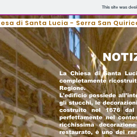
This site was des
iesa di Santa
Lucia - Serra San Quiri
NOTI
La Chiesa di Santa Lucia
completamente ricostruit
Regione.
L'edificio possiede all'int
gli stucchi, le decorazion
costruito nel 1676 dal
perfettamente nel conte
ricchissima decorazion
restaurato, è uno dei ra