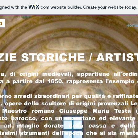
igned with the
.com
website builder. Create your website today.
co
Hom
ZIE STORICHE / ARTIS
, di origini medievali, appartiene all'ordin
a a partire dal 1650, rappresenta l'esempio d
erno arredi straordinari per qualità e raffinat
i, opere dello scultore di origini provenzali 
 Maestro romano Giuseppe Maria Testa (1
sto barocco, con un maestoso ed elevante ef
e ad intaglio dorato della cassa e della
rissimi strumenti dell'epoca che si sia mant