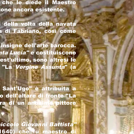
 che le diede il Maestro
ione ancora esistente.
i della volta della navata
ta di Fabriano, così come
 insigne dell'arte barocca.
nta Lucia"
e costituiscono
est'ultimo, sono altresì le
i "La
Vergine Assunta
" (a
Sant'Ugo" è attribuita a
 dell'altare di fronte "La
ra di un anonimo pittore
piccolo Giovanni Battista"
-1640) che fu maestro di