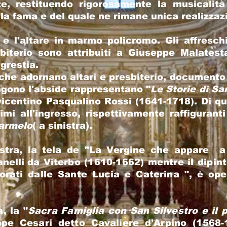
te, restituendo rigorosamente la musicalità
 la fama e del quale ne rimane unica realizzaz
 e l'altare in marmo policromo. Gli affresch
biterio sono attribuiti a Giuseppe Malates
agrestia.
 che adornano altari e presbiterio, documento
ingono l'abside rappresentano "
Le Storie di Sa
vicentino Pasqualino Rossi (1641-1718). Di qu
imi all'ingresso, rispettivamente raffigurant
Carmelo
( a sinistra).
stra, la tela de "La Vergine che appare a 
nelli
da Viterbo (1610-1662) mentre il dipinto
orati dalle Sante Lucia e Caterina ", è ope
, la "
Sacra Famiglia con San Silvestro e il 
ppe Cesari detto Cavaliere d'Arpino (1568