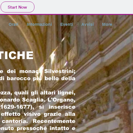
Start Now
e
Orari
Informazioni
Eventi
Avvisi
More
TICHE
e dei monaci Silvestrini;
i barocco più bello della
ezza,
qu
a
li gli altari lignei,
Leonardo Scaglia. L'Organo,
629-1677), si inserisce
fetto visivo grazie alla
 cantoria. Recentemente
enuto pressoché intatto e