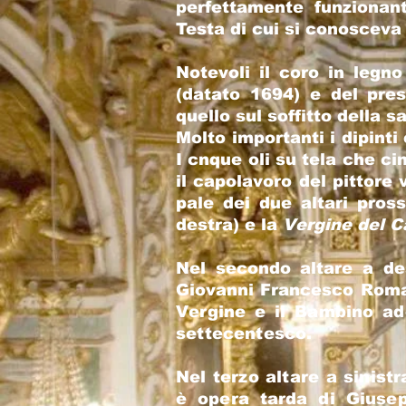
perfettamente funzionan
Testa di cui si conosceva
Notevoli il coro in legno
(datato 1694) e del pres
quello sul soffitto della s
Molto importanti i dipinti
I cnque oli su tela che c
il capolavoro del pittore 
pale dei due altari pross
destra) e la
Vergine del 
Nel secondo altare a de
Giovanni Francesco Roma
Vergine e il Bambino ad
settecentesco.
Nel terzo altare a sinistra
è opera t
arda di Giuse